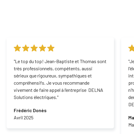
"Le top du top! Jean-Baptiste et Thomas sont
"J
très professionnels, compétents, aussi
l'
sérieux que rigoureux, sympathiques et
in
compréhensifs. Je vous recommande
pr
vivement de faire appel à l’entreprise DELNA
n'
Solutions électriques."
de
DE
Frédéric Donès
Avril 2025
Ma
Ma