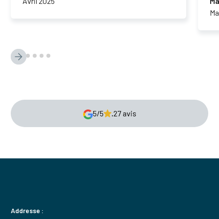
Avril 2025
Ma
Ma
5/5
.
27 avis
Addresse :