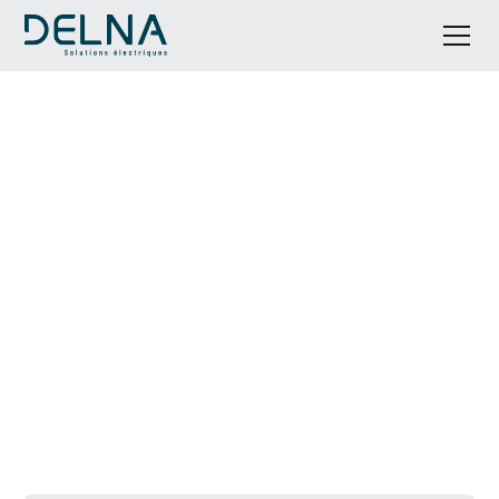
Demandez votre devis
gratuit en quelques clics
Profitez de l'expertise de DELNA Solutions pour un
accompagnement personnalisé et des prestations sur
mesure en électricité générale et climatisation.