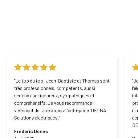
"Le top du top! Jean-Baptiste et Thomas sont
"J
très professionnels, compétents, aussi
l'
sérieux que rigoureux, sympathiques et
in
compréhensifs. Je vous recommande
pr
vivement de faire appel à l’entreprise DELNA
n'
Solutions électriques."
de
DE
Frédéric Donès