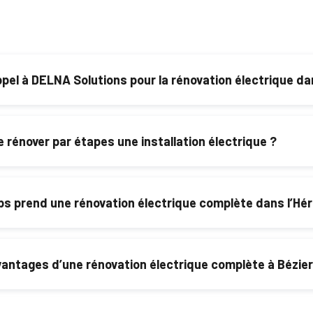
ppel à DELNA Solutions pour la rénovation électrique da
us offre un accompagnement personnalisé, des travaux conformes
e rénover par étapes une installation électrique ?
 des solutions adaptées pour rénover progressivement votre instal
otidien.
 prend une rénovation électrique complète dans l’Hér
taille du logement et de l’état de l’installation, mais en général, elle v
vantages d’une rénovation électrique complète à Bézier
rique complète garantit la sécurité, la conformité aux normes et une