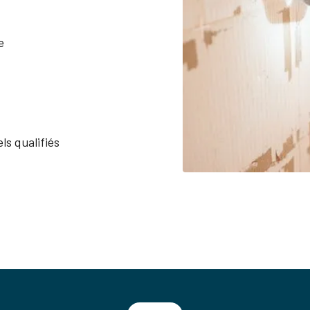
e
ls qualifiés