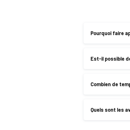
Pourquoi faire a
DELNA Solutions vo
suivi rigoureux.
Est-il possible d
Oui, nous proposons
interrompre votre qu
Combien de temps
La durée dépend de la 
semaines.
Quels sont les a
Une rénovation élect