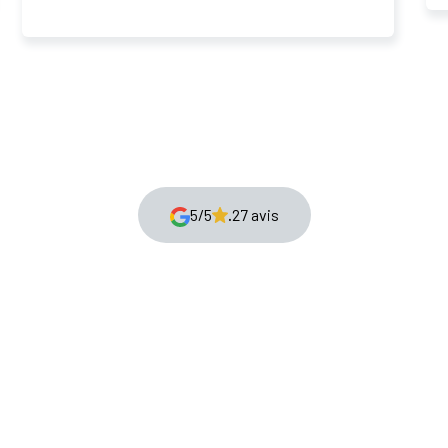
5/5
.
27 avis