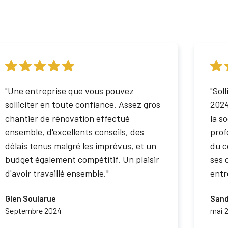
"Une entreprise que vous pouvez
"Sol
solliciter en toute confiance. Assez gros
2024
chantier de rénovation effectué
la s
ensemble, d'excellents conseils, des
prof
délais tenus malgré les imprévus, et un
du c
budget également compétitif. Un plaisir
ses 
d'avoir travaillé ensemble."
entr
Glen Soularue
Sand
Septembre 2024
mai 