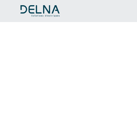
Rénovation électri
Minervois
Passionnée de rénovation et de travail bien
son expertise à Ventenac-en-Minervois. En 
accompagnons de la prise en considération d
projet. Qu'il s'agisse de rénovation totale ou
nous mettons notre savoir-faire en œuvre p