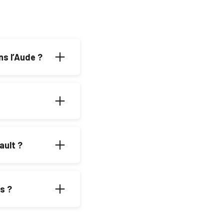
ns l’Aude ?
 aux normes et un
lation sans
ault ?
arie entre 1 et 3
s ?
 meilleure