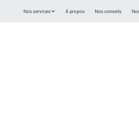
Nos services
À propos
Nos conseils
Nos
que à Ventenac-en-
 fait, notre équipe a à cœur de vous proposer
tant que partenaire, nous vous
e vos besoins jusqu'à la livraison de votre
 partielle (une cuisine, une extension, etc.)
our satisfaire votre demande.