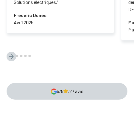
Solutions électriques."
de
DE
Frédéric Donès
Avril 2025
Ma
Ma
5/5
.
27 avis