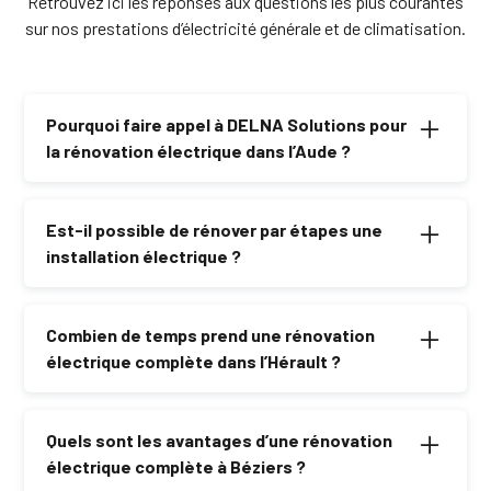
Retrouvez ici les réponses aux questions les plus courantes
sur nos prestations d’électricité générale et de climatisation.
Pourquoi faire appel à DELNA Solutions pour
la rénovation électrique dans l’Aude ?
DELNA Solutions vous offre un accompagnement
personnalisé, des travaux conformes aux normes et
Est-il possible de rénover par étapes une
un suivi rigoureux.
installation électrique ?
Oui, nous proposons des solutions adaptées pour
rénover progressivement votre installation sans
Combien de temps prend une rénovation
interrompre votre quotidien.
électrique complète dans l’Hérault ?
La durée dépend de la taille du logement et de l’état de
l’installation, mais en général, elle varie entre 1 et 3
Quels sont les avantages d’une rénovation
semaines.
électrique complète à Béziers ?