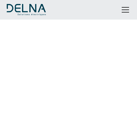
Rénovation électrique à
Poilhes
Passionnée de rénovation et de travail bien fait,
notre équipe a à cœur de vous proposer son
expertise à Poilhes. En tant que partenaire, nous
vous accompagnons de la prise en considération de
vos besoins jusqu'à la livraison de votre projet. Qu'il
s'agisse de rénovation totale ou partielle (une
cuisine, une extension, etc.) nous mettons notre
savoir-faire en œuvre pour satisfaire votre