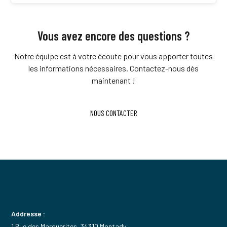
Une rénovation électrique complète garantit la
sécurité, la conformité aux normes et une meilleure
performance énergétique de votre habitat autour de
Vous avez encore des questions ?
Béziers.
Notre équipe est à votre écoute pour vous apporter toutes
les informations nécessaires. Contactez-nous dès
maintenant !
NOUS CONTACTER
Addresse :
1 Rue des Marguerites, 34310 Montady