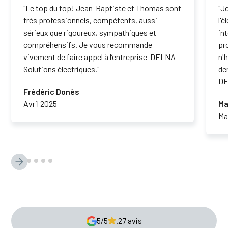
"Le top du top! Jean-Baptiste et Thomas sont
"J
très professionnels, compétents, aussi
l'
sérieux que rigoureux, sympathiques et
in
compréhensifs. Je vous recommande
pr
vivement de faire appel à l’entreprise DELNA
n'
Solutions électriques."
de
DE
Frédéric Donès
Avril 2025
Ma
Ma
5/5
.
27 avis