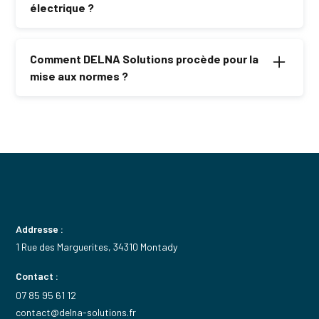
électrique.
électrique ?
Les risques incluent les courts-circuits, les incendies
et l’absence de garantie d’assurance en cas d’incident.
Comment DELNA Solutions procède pour la
mise aux normes ?
Nous réalisons un diagnostic complet, remplaçons les
éléments vétustes et garantissons la conformité aux
normes NF C 15-100.
Addresse :
1 Rue des Marguerites, 34310 Montady
Contact :
07 85 95 61 12
contact@delna-solutions.fr