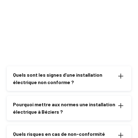
Quels sont les signes d’une installation
électrique non conforme ?
Vétusté des équipements, disjoncteurs défectueux,
prises brûlées ou absence de mise à la terre sont des
Pourquoi mettre aux normes une installation
signaux d’alerte.
électrique à Béziers ?
Une mise aux normes garantit la sécurité et la
conformité de votre installation, évitant tout risque
Quels risques en cas de non-conformité