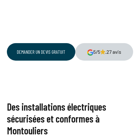
être l'ensemble de votre tableau électrique mais
aussi uniquement une absence de différentiel, un
conducteur de terre manquant, des prises non
conformes, etc.
DEMANDER UN DEVIS GRATUIT
5/5
.
27 avis
Des installations électriques
sécurisées et conformes à
Montouliers