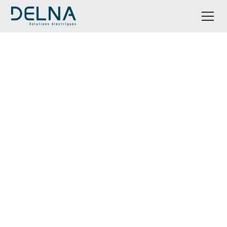
Mise aux normes de votre
installation électrique à
Montouliers
DELNA vous accompagne pour sécuriser et
moderniser vos installations électriques à
Montouliers, avec un accompagnement clé en main
et un interlocuteur unique. Nous étudions votre
installation et au besoin remplaçons tout ou partie
des éléments présentant un risque avéré. Cela peut