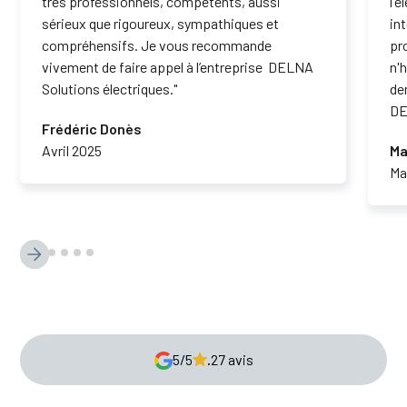
très professionnels, compétents, aussi
l'
sérieux que rigoureux, sympathiques et
in
compréhensifs. Je vous recommande
pr
vivement de faire appel à l’entreprise DELNA
n'
Solutions électriques."
de
DE
Frédéric Donès
Avril 2025
Ma
Ma
5/5
.
27 avis