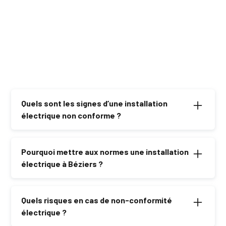
Quels sont les signes d’une installation
électrique non conforme ?
Vétusté des équipements, disjoncteurs défectueux,
prises brûlées ou absence de mise à la terre sont des
Pourquoi mettre aux normes une installation
signaux d’alerte.
électrique à Béziers ?
Une mise aux normes garantit la sécurité et la
conformité de votre installation, évitant tout risque
Quels risques en cas de non-conformité
électrique.
électrique ?