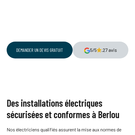
être l'ensemble de votre tableau électrique mais
aussi uniquement une absence de différentiel, un
conducteur de terre manquant, des prises non
conformes, etc.
DEMANDER UN DEVIS GRATUIT
5/5
.
27 avis
Des installations électriques
sécurisées et conformes à Berlou
Nos électriciens qualifiés assurent la mise aux normes de