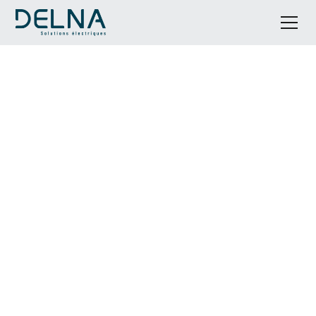
Mise aux normes de votre
installation électrique à
Berlou
DELNA vous accompagne pour sécuriser et
moderniser vos installations électriques à Berlou,
avec un accompagnement clé en main et un
interlocuteur unique. Nous étudions votre
installation et au besoin remplaçons tout ou partie
des éléments présentant un risque avéré. Cela peut