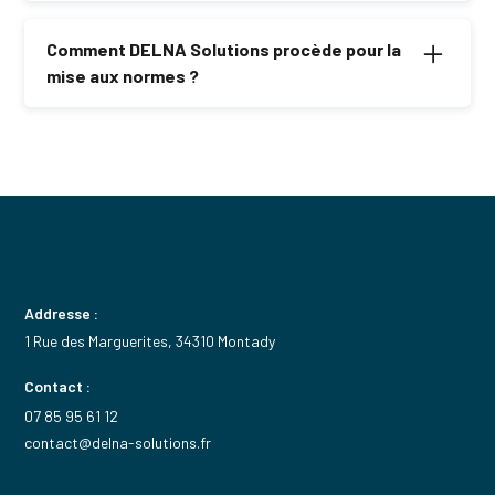
Les risques incluent les courts-circuits, les incendies
et l’absence de garantie d’assurance en cas d’incident.
Comment DELNA Solutions procède pour la
mise aux normes ?
Nous réalisons un diagnostic complet, remplaçons les
éléments vétustes et garantissons la conformité aux
normes NF C 15-100.
Addresse :
1 Rue des Marguerites, 34310 Montady
Contact :
07 85 95 61 12
contact@delna-solutions.fr