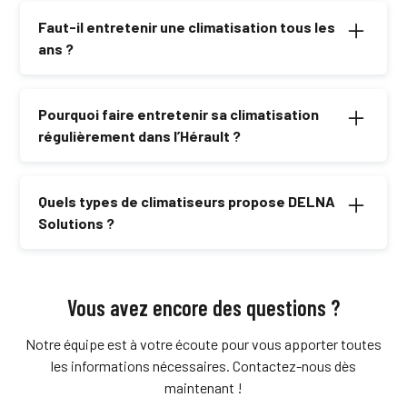
configuration des lieux et le modèle choisi.
Faut-il entretenir une climatisation tous les
ans ?
Oui, pour assurer la performance et la qualité de l’air, un
entretien annuel est fortement recommandé.
Pourquoi faire entretenir sa climatisation
régulièrement dans l’Hérault ?
Un entretien régulier assure le bon fonctionnement, la
longévité et l’efficacité énergétique de votre
Quels types de climatiseurs propose DELNA
climatiseur.
Solutions ?
Nous installons des climatiseurs réversibles,
multisplits et monoblocs pour s’adapter aux besoins
de chaque client.
Vous avez encore des questions ?
Notre équipe est à votre écoute pour vous apporter toutes
les informations nécessaires. Contactez-nous dès
maintenant !