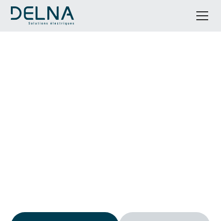
Installation de climatisation
à Montels
DELNA Solutions est votre expert en installation de
climatisation à Montels. Nous accompagnons les
particuliers et professionnels de Béziers, Capestang,
Valros et toute la région pour installer des solutions
de climatisation performantes et économes en
énergie.