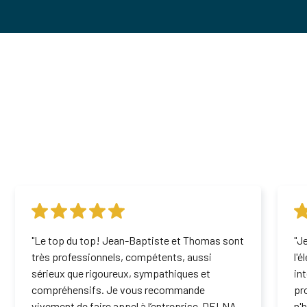
"Le top du top! Jean-Baptiste et Thomas sont
"J
très professionnels, compétents, aussi
l'
sérieux que rigoureux, sympathiques et
in
compréhensifs. Je vous recommande
pr
vivement de faire appel à l’entreprise DELNA
n'