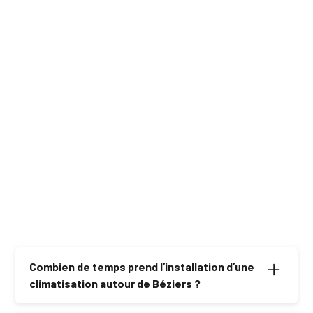
Climatisation à
Climatisation à
Colombiers
Poilhes
Climatisation à
Climatisation à
Maraussan
Nissan-lez-
Enserune
Combien de temps prend l’installation d’une
climatisation autour de Béziers ?
L’installation prend généralement une journée, selon la