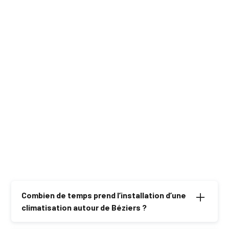
Climatisation à
Climatisation à
Colombiers
Poilhes
Climatisation à
Climatisation à
Maraussan
Nissan-lez-
Enserune
Combien de temps prend l’installation d’une
climatisation autour de Béziers ?
L’installation prend généralement une journée, selon la