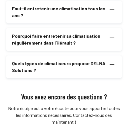
configuration des lieux et le modèle choisi.
Faut-il entretenir une climatisation tous les
ans ?
Oui, pour assurer la performance et la qualité de l’air, un
entretien annuel est fortement recommandé.
Pourquoi faire entretenir sa climatisation
régulièrement dans l’Hérault ?
Un entretien régulier assure le bon fonctionnement, la
longévité et l’efficacité énergétique de votre
Quels types de climatiseurs propose DELNA
climatiseur.
Solutions ?
Nous installons des climatiseurs réversibles,
multisplits et monoblocs pour s’adapter aux besoins
de chaque client.
Vous avez encore des questions ?
Notre équipe est à votre écoute pour vous apporter toutes
les informations nécessaires. Contactez-nous dès
maintenant !