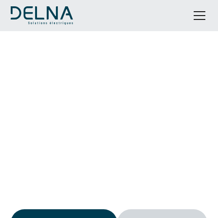
Installation de climatisation
à Mailhac
DELNA Solutions est votre expert en installation de
climatisation à Mailhac. Nous accompagnons les
particuliers et professionnels de Béziers, Capestang,
Valros et toute la région pour installer des solutions
de climatisation performantes et économes en
énergie.