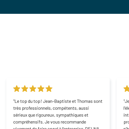
"Le top du top! Jean-Baptiste et Thomas sont
"J
très professionnels, compétents, aussi
l'
sérieux que rigoureux, sympathiques et
in
compréhensifs. Je vous recommande
pr
vivement de faire appel à l’entreprise DELNA
n'